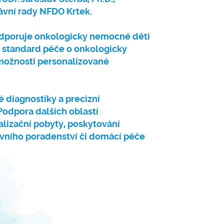
ávní rady NFDO Krtek.
podporuje onkologicky nemocné děti
 standard péče o onkologicky
t možnosti personalizované
 diagnostiky a precizní
Podpora dalších oblastí
ializační pobyty, poskytování
ávního poradenství či domácí péče