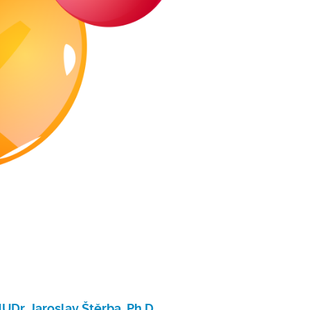
Dr. Jaroslav Štěrba, Ph.D.,