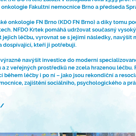
 onkologie Fakultní nemocnice Brno a předseda Spr
tské onkologie FN Brno (KDO FN Brno) a díky tomu 
stech. NFDO Krtek pomáhá udržovat současný vysoký
 jejich léčbu, vyrovnat se s jejími následky, navýši
ospívající, kteří ji potřebují.
 výrazně navýšit investice do moderní specializované
 a z veřejných prostředků ne zcela hrazenou léčbu. 
ící během léčby i po ní – jako jsou rekondiční a resoc
mocnice, zajištění sociálního, psychologického a pr
z/