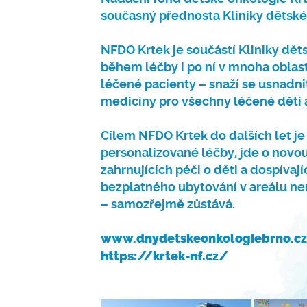
současný přednosta Kliniky dětské
NFDO Krtek je součástí Kliniky dě
během léčby i po ní v mnoha obla
léčené pacienty – snaží se usnadnit
medicíny pro všechny léčené děti a d
Cílem NFDO Krtek do dalších let je
personalizované léčby, jde o novou
zahrnujících péči o děti a dospívaj
bezplatného ubytování v areálu ne
– samozřejmě zůstává.
www.dnydetskeonkologiebrno.c
https://krtek-nf.cz/