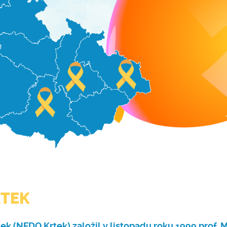
RTEK
 (NFDO Krtek) založil v listopadu roku 1999 prof. MU