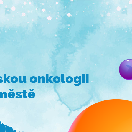
skou onkologii
městě