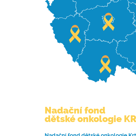
Nadační fond
dětské onkologie K
Nadační fond dětské onkologie Krtek